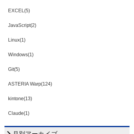
EXCEL(5)
JavaScript(2)
Linux(1)
Windows(1)
Git(5)
ASTERIA Warp(124)
kintone(13)
Claude(1)
月別アーカイブ