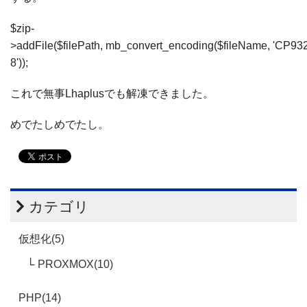
$zip
-
>
addFile
($filePath
,
mb_convert_encoding
(
$fileName
,
'CP932
8'
));
これで無事Lhaplusでも解凍できました。
めでたしめでたし。
カテゴリ
仮想化(5)
PROXMOX(10)
PHP(14)