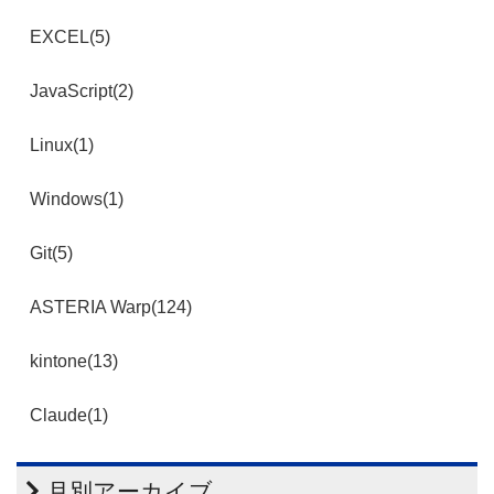
EXCEL(5)
JavaScript(2)
Linux(1)
Windows(1)
Git(5)
ASTERIA Warp(124)
kintone(13)
Claude(1)
月別アーカイブ