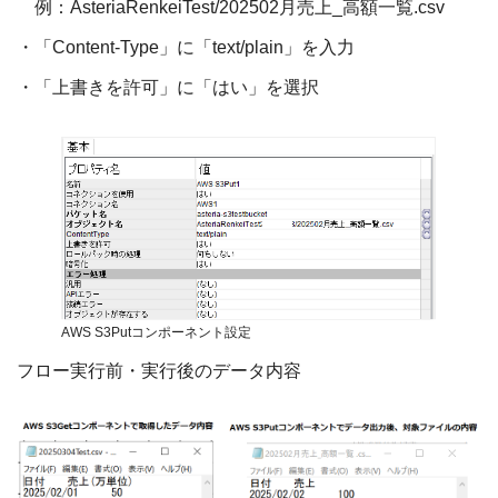
例：
AsteriaRenkeiTest/202502
月売上
_
高額一覧
.csv
・「
Content-Type
」に「
text/plain
」を入力
・「上書きを許可」に「はい」を選択
AWS S3Putコンポーネント設定
フロー実行前・実行後のデータ内容