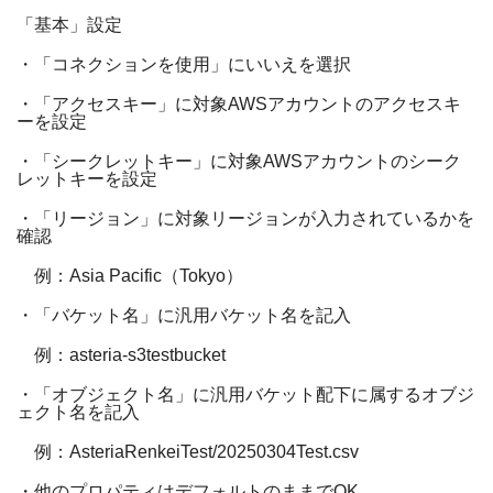
「基本」設定
・「コネクションを使用」にいいえを選択
・「アクセスキー」に対象
AWS
アカウントのアクセスキ
ーを設定
・「シークレットキー」に対象
AWS
アカウントのシーク
レットキーを設定
・「リージョン」に対象リージョンが入力されているかを
確認
例：
Asia Pacific
（
Tokyo
）
・「バケット名」に汎用バケット名を記入
例：
asteria-s3testbucket
・「オブジェクト名」に汎用バケット配下に属するオブジ
ェクト名を記入
例：
AsteriaRenkeiTest/20250304Test.csv
・他のプロパティはデフォルトのままで
OK