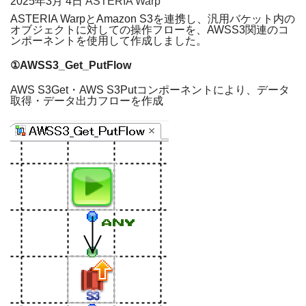
2025年
3月 4日
ASTERIA Warp
ASTERIA Warp
と
Amazon
S3
を連携し、汎用バケット内の
オブジェクトに対しての操作フローを、
AWSS3
関連のコ
ンポーネントを使用して作成しました。
①
AWSS3_Get_PutFlow
AWS S3Get
・
AWS S3Put
コンポーネントにより、データ
取得・データ出力フローを作成