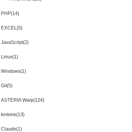
PHP(14)
EXCEL(5)
JavaScript(2)
Linux(1)
Windows(1)
Git(5)
ASTERIA Warp(124)
kintone(13)
Claude(1)