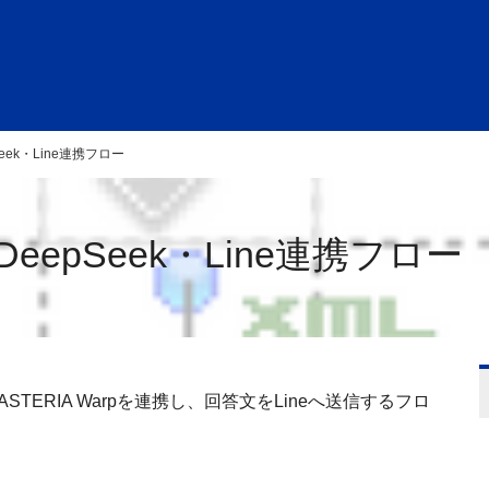
pSeek・Line連携フロー
とDeepSeek・Line連携フロー
ASTERIA Warp
を連携し、回答文を
Line
へ送信するフロ