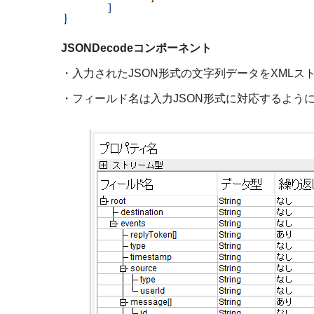
JSONDecode
コンポーネント
・入力された
JSON
形式の文字列データを
XML
ス
・フィールド名は入力
JSON
形式に対応するよう