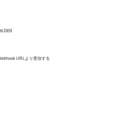
ne.html
ebhook URL
より受信する