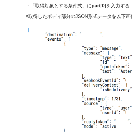
・「取得対象とする条件式」に
part[0]
を入力する
※取得したボディ部分の
JSON
形式データを以下画