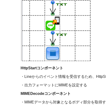
HttpStart
コンポーネント
・
Line
からのイベント情報を受信するため、
HttpSt
・出力フォーマットに
MIME
を設定する
MIMEDecode
コンポーネント
・
MIME
データから対象となるボディ部分を取得す