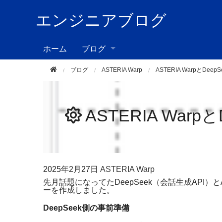
エンジニアブログ
ホーム
ブログ
ブログ
ASTERIA Warp
ASTERIA WarpとDee
ASTERIA Warp
2025年
2月27日
ASTERIA Warp
先月話題になってた
DeepSeek
（会話生成
API
）と
ーを作成しました。
DeepSeek
側の事前準備