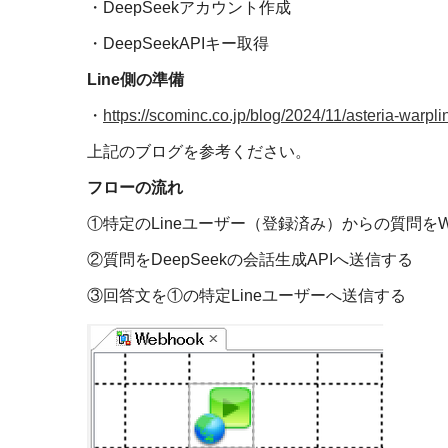
・
DeepSeek
アカウント作成
・
DeepSeekAPI
キー取得
Line
側の準備
・
https://scominc.co.jp/blog/2024/11/asteria-warpli
上記のブログを参考ください。
フローの流れ
①特定の
Line
ユーザー（登録済み）からの質問を
W
②質問を
DeepSeek
の会話生成
API
へ送信する
③回答文を①の特定
Line
ユーザーへ送信する