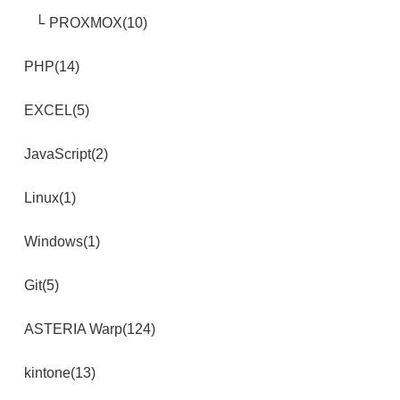
PROXMOX(10)
PHP(14)
EXCEL(5)
JavaScript(2)
Linux(1)
Windows(1)
Git(5)
ASTERIA Warp(124)
kintone(13)