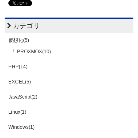
カテゴリ
仮想化(5)
PROXMOX(10)
PHP(14)
EXCEL(5)
JavaScript(2)
Linux(1)
Windows(1)