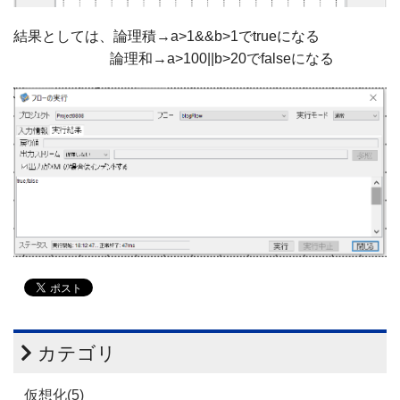
結果としては、論理積→a>1&&b>1でtrueになる
論理和→a>100||b>20でfalseになる
カテゴリ
仮想化(5)