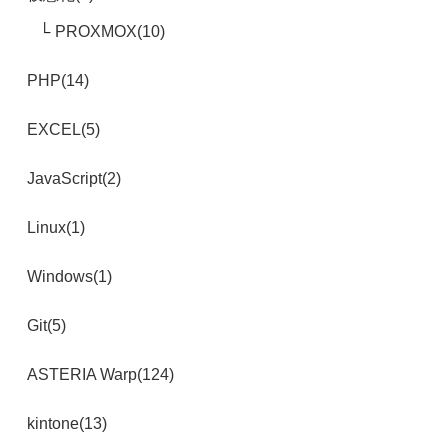
PROXMOX(10)
PHP(14)
EXCEL(5)
JavaScript(2)
Linux(1)
Windows(1)
Git(5)
ASTERIA Warp(124)
kintone(13)