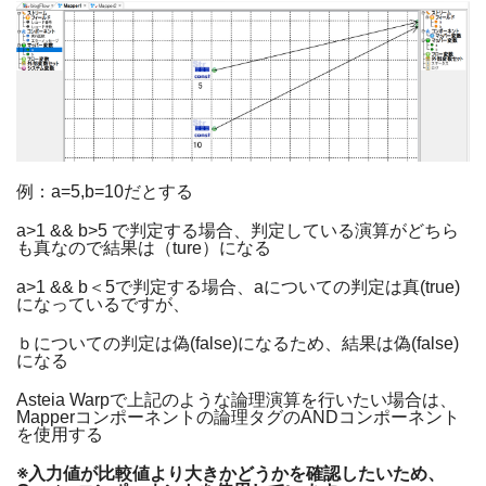
例：
a=5,b=10
だとする
a>1 && b>5
で判定する場合、判定している演算がどちら
も真なので結果は（
ture
）になる
a>1 && b
＜
5
で判定する場合、
a
についての判定は真
(true)
になっているですが、
ｂについての判定は偽
(false)
になるため、結果は偽
(false)
になる
Asteia Warp
で上記のような論理演算を行いたい場合は、
Mapper
コンポーネントの論理タグの
AND
コンポーネント
を使用する
※入力値が比較値より大きかどうかを確認したいため、