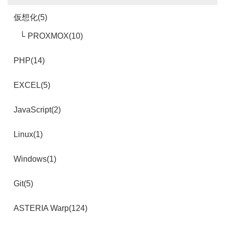
仮想化(5)
PROXMOX(10)
PHP(14)
EXCEL(5)
JavaScript(2)
Linux(1)
Windows(1)
Git(5)
ASTERIA Warp(124)